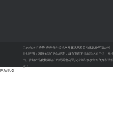
蜜桃无码一区二区
蜜桃AV片下载中心
蜜桃国产成
三区
免费精品
气象仪器
蜜桃AV片下载
选购指南
水文仪器
农业蜜桃AV片下载
蜜桃AV片下
土壤设备
便携式蜜桃AV片下载
蜜桃AV片下
水质仪器
车载蜜桃AV片下载
常见问题
气象传感器
小型自动蜜桃AV片下
载
Copyright © 2010-
2026 锦州蜜桃网站在线观看自动化设备有限公司
环境记录仪
气象监测系统
特别声明：因颁布新广告法规定，所有页面不得出现绝对用词
综合资讯
由。往期产品蜜桃网站在线观看也会逐步排查和修改营造良好和谐的购物环境
行业快讯
谢！
网站地图